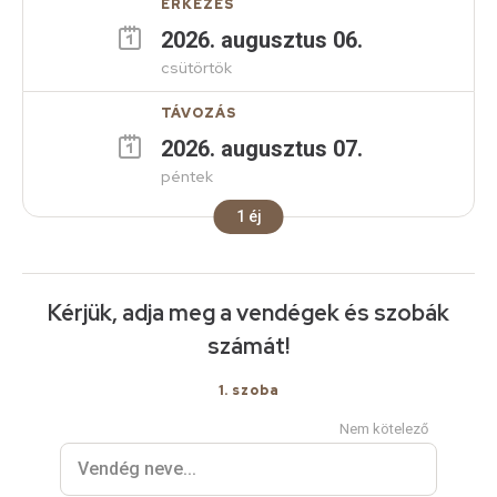
ÉRKEZÉS
2026
.
augusztus
06
.
csütörtök
TÁVOZÁS
2026
.
augusztus
07
.
péntek
1
éj
Kérjük, adja meg a vendégek és szobák
számát!
1
. szoba
Nem kötelező