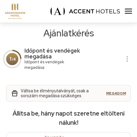
Ajánlatkérés
Időpont és vendégek
megadása
1
/4
Időpont és vendégek
megadása
Váltsa be élményutalványát, csak a
MEGADOM
sorszám megadása szükséges.
Állítsa be, hány napot szeretne eltölteni
nálunk!